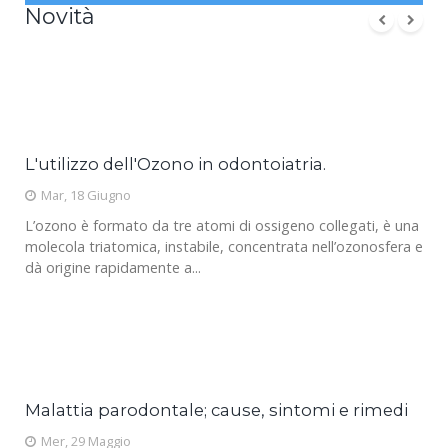
Novità
Bite dentale; cos'è, a cosa serve e quali sono i
suoi benefici
Gio, 02 Maggio
I bite sono paradenti rigidi che si utilizzano durante le ore
notturne; generalmente il bite va indossato dopo una
corretta igiene orale (per...
Magnetoterapia in Odontoiatria. Come