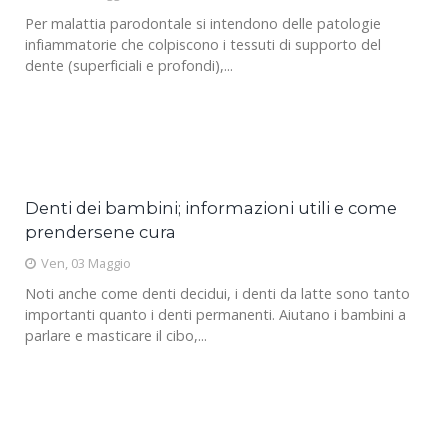
funziona e quando si utilizza.
Lun, 29 Aprile
La magnetoterapia o terapia magnetica è una forma di
fisioterapia, sicura e non invasiva, che si avvale dell’utilizzo di
onde elettromagnetiche,...
Progetto Scolastico sulla Cavità e Salute Orale.
Mar, 16 Aprile
In data 12.04.2019 è stata realizzata la Lezione didattica
sulla Cavità e Salute Orale, rivolt a alle quinte classi della
scuola primaria Aldo Moro...