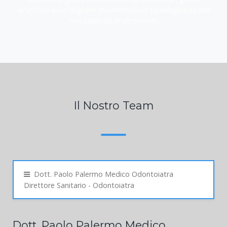
massima gentilezza, professionalitá e cordialitá. Capacita di
dedicare la giusta attenzione al tuo problema , grazie
all'utilizzo della migliore strumentazione tecnologica ed alla
loro capacitá professionale.
Il Nostro Team
Dott. Paolo Palermo Medico Odontoiatra
Direttore Sanitario - Odontoiatra