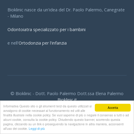
Bioklinic nasce da un'idea del Dr. Paolo Palermo, Canegrate
- Milano
Odontoiatra specializzato per i bambini
e nell'
Ortodonzia per l'infanzia
© Bioklinic - Dott. Paolo Palermo Dott.ssa Elena Palermo
Informativa Questo sito o gli strumenti terzi da questo utilizzati si
Bioklinic.it
Accetta
avvalgono di cookie necessari al funzionamento ed utili alle
finalità illustrate nella cookie policy. Se vuoi saperne di più o negare il consenso a tutti o ad
alcuni cookie, consulta la cookie policy. Chiudendo questo banner, scorrendo questa
.
pagina, cliccando su un link o proseguendo la navigazione in altra maniera, acconsenti
all’uso dei cookie.
Leggi di più