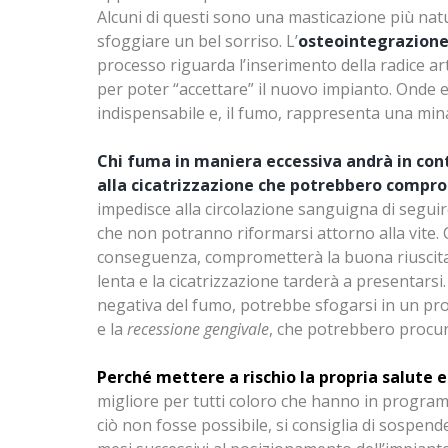
Alcuni di questi sono una masticazione più natur
sfoggiare un bel sorriso. L’
osteointegrazion
processo riguarda l’inserimento della radice art
per poter “accettare” il nuovo impianto. Onde e
indispensabile e, il fumo, rappresenta una minac
Chi fuma in maniera eccessiva andrà in cont
alla cicatrizzazione che potrebbero compr
impedisce alla circolazione sanguigna di seguire
che non potranno riformarsi attorno alla vite. C
conseguenza, comprometterà la buona riuscita d
lenta e la cicatrizzazione tarderà a presentars
negativa del fumo, potrebbe sfogarsi in un pr
e la
recessione gengivale
, che potrebbero procur
Perché mettere a rischio la propria salute e
migliore per tutti coloro che hanno in programm
ciò non fosse possibile, si consiglia di sospend