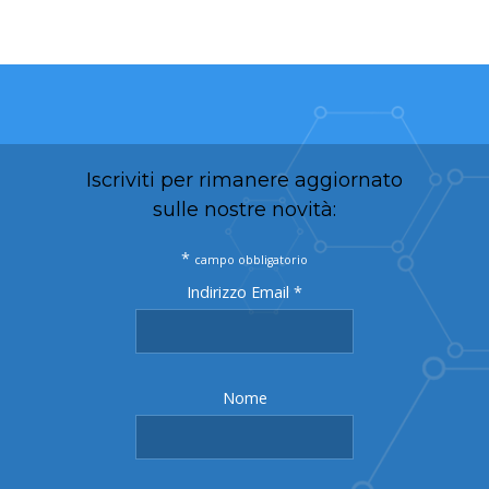
Iscriviti per rimanere aggiornato
sulle nostre novità:
*
campo obbligatorio
Indirizzo Email
*
Nome