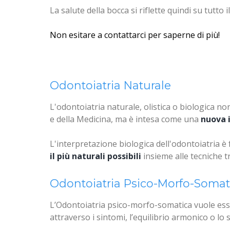
La salute della bocca si riflette quindi su tutto i
Non esitare a contattarci per saperne di più!
Odontoiatria Naturale
L'odontoiatria naturale, olistica o biologica 
e della Medicina, ma è intesa come una
nuova i
L'interpretazione biologica dell'odontoiatria è
il più naturali possibili
insieme alle tecniche tr
Tossicità dei Materiali Odontoiat
Odontoiatria Psico-Morfo-Somat
L’Odontoiatria psico-morfo-somatica vuole esser
Protocolli di Disintossicazione d
attraverso i sintomi, l’equilibrio armonico o lo 