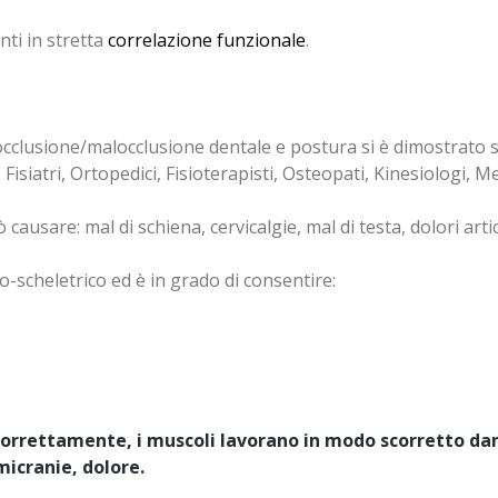
ti in stretta
correlazione funzionale
.
a occlusione/malocclusione dentale e postura si è dimostrato 
 Fisiatri, Ortopedici, Fisioterapisti, Osteopati, Kinesiologi, Me
ausare: mal di schiena, cervicalgie, mal di testa, dolori art
o-scheletrico ed è in grado di consentire:
orrettamente, i muscoli lavorano in modo scorretto dan
micranie, dolore.