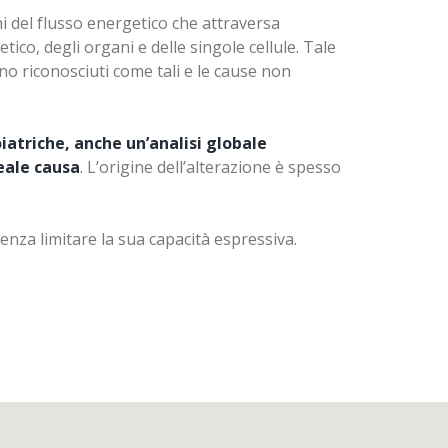
tazione; molti cibi assorbono acqua inquinata,
i del flusso energetico che attraversa
lli pesanti che avviene tramite le
tico, degli organi e delle singole cellule. Tale
li elevati con gravi conseguenze.
no riconosciuti come tali e le cause non
bocca
, abbondante sudorazione ma anche
oiatriche, anche un’analisi globale
reale causa
. L’origine dell’alterazione è spesso
 con la rimozione delle otturazioni in
enza limitare la sua capacità espressiva.