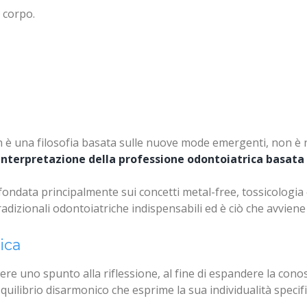
l corpo.
non è una filosofia basata sulle nuove mode emergenti, non è
nterpretazione della professione odontoiatrica basata su
 fondata principalmente sui concetti metal-free, tossicologia 
adizionali odontoiatriche indispensabili ed è ciò che avviene 
rici
ica
e uno spunto alla riflessione, al fine di espandere la conos
ai Metalli Pesanti
squilibrio disarmonico che esprime la sua individualità specifi