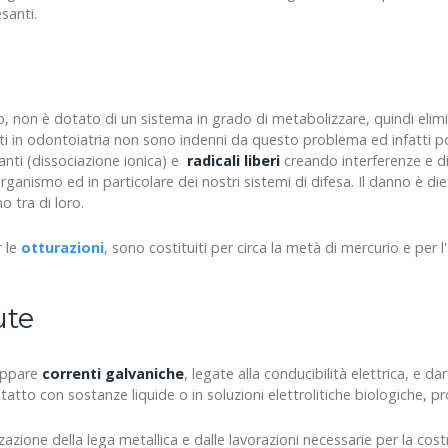
santi.
, non è dotato di un sistema in grado di metabolizzare, quindi elimin
ati in odontoiatria non sono indenni da questo problema ed infatti 
esanti (dissociazione ionica) e
radicali liberi
creando interferenze e di
ganismo ed in particolare dei nostri sistemi di difesa. Il danno è die
 tra di loro.
r le
otturazioni
, sono costituiti per circa la metà di mercurio e per l
ute
luppare
correnti galvaniche
, legate alla conducibilità elettrica, e da
to con sostanze liquide o in soluzioni elettrolitiche biologiche, pro
azione della lega metallica e dalle lavorazioni necessarie per la cost