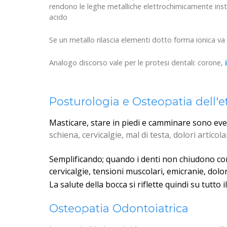
rendono le leghe metalliche elettrochimicamente instabil
acido
Se un metallo rilascia elementi dotto forma ionica va d
Analogo discorso vale per le protesi dentali: corone,
Posturologia e Osteopatia dell'e
Masticare, stare in piedi e camminare sono even
schiena, cervicalgie, mal di testa, dolori artico
Semplificando;
quando i denti non chiudono cor
cervicalgie, tensioni muscolari, emicranie, dolor
La salute della bocca si riflette quindi su tutt
Osteopatia Odontoiatrica