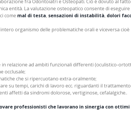
llaborazione fra Odontoiatri e Osteopati. Ciò è dovuto al fat
unica entità. La valutazione osteopatico consente di eseguir
fici come
mal di testa
,
sensazioni di instabilità
,
dolori facc
l’intero organismo delle problematiche orali e viceversa cioè
n relazione ad ambiti funzionali differenti (oculistico-ortottico
e occlusale;
natiche che si ripercuotano extra-oralmente;
re su tempi, carichi di lavoro ecc. riguardanti il trattament
ti affetti da sindromi dolorose, vertiginose, cefalalgiche..
ovare professionisti che lavorano in sinergia con ottimi