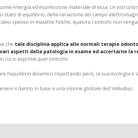
nire anche solo respirando; attraverso lo smog, con l'alimen
 come energia ed espressione materiale di essa. Le ostruzion
o iniettati con vaccini e poi
vi è un'intossicazione da meta
uo stato di equilibrio, della variazione del campo elettromagne
ossicazione può essere lieve, ma può anche raggiungere livel
ciano spesso in malattie fisiche, qualora i sintomi non venga
 di stomaco, nausea, vomito, diarrea,
sapore metallico in 
scure, candida, herpes ecc..
ose che
tale disciplina applica alle normali terapie odont
i vari aspetti della patologia in esame ed accertarne la 
rattamenti di disintossicazione da metalli pesanti, iniziando
in cui si esprime quel sintomo.
dell'organismo.
re l’equilibrio dinamico rispettando però, la sua ecologia e s
enere il danno in base a una visione globale dell'individuo.