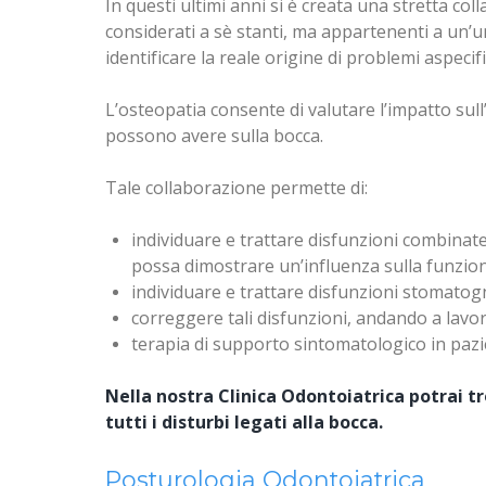
In questi ultimi anni si è creata una stretta co
considerati a sè stanti, ma appartenenti a un’
identificare la reale origine di problemi aspeci
L’osteopatia consente di valutare l’impatto sul
possono avere sulla bocca.
Tale collaborazione permette di:
individuare e trattare disfunzioni combinate i
possa dimostrare un’influenza sulla funzion
individuare e trattare disfunzioni stomatog
correggere tali disfunzioni, andando a lavora
terapia di supporto sintomatologico in pazien
Nella nostra Clinica Odontoiatrica potrai tr
tutti i disturbi legati alla bocca.
Posturologia Odontoiatrica