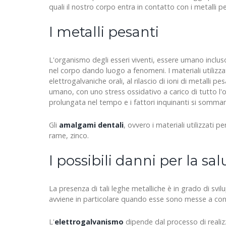
quali il nostro corpo entra in contatto con i metalli pe
I metalli pesanti
L'organismo degli esseri viventi, essere umano incluso
nel corpo dando luogo a fenomeni. I materiali utilizz
elettrogalvaniche orali, al rilascio di ioni di metalli p
umano, con uno stress ossidativo a carico di tutto l'or
prolungata nel tempo e i fattori inquinanti si sommano
Gli
amalgami dentali
, ovvero i materiali utilizzati pe
rame, zinco.
I possibili danni per la sal
La presenza di tali leghe metalliche è in grado di svi
avviene in particolare quando esse sono messe a contat
L'
elettrogalvanismo
dipende dal processo di realizz