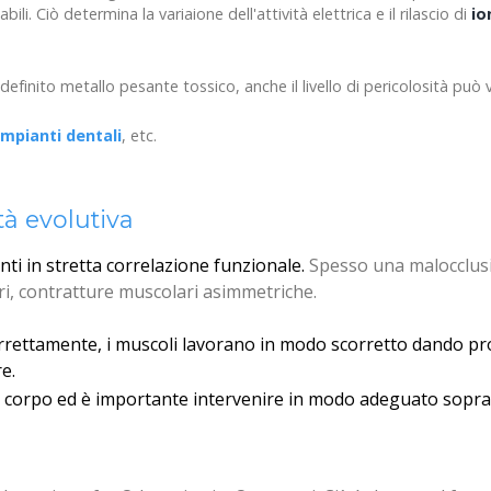
i. Ciò determina la variaione dell'attività elettrica e il rilascio di
io
efinito metallo pesante tossico, anche il livello di pericolosità può v
impianti dentali
, etc.
tà evolutiva
ti in stretta
correlazione funzionale
.
Spesso una malocclusi
lari, contratture muscolari asimmetriche.
rettamente, i muscoli lavorano in modo scorretto dando pro
e.
o il corpo ed è importante intervenire in modo adeguato soprat