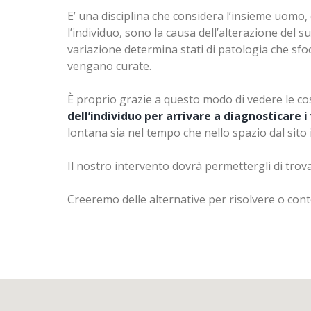
Un'intossicazione dai metalli pesanti può avve
E’ una disciplina che considera l’insieme uomo,
altri vengono assunti attraverso alcuni farmaci 
l’individuo, sono la causa dell’alterazione del s
otturazioni in amalgama di mercurio
. L'int
variazione determina stati di patologia che sfo
vengano curate.
I
sintomi da intossicazione
sono i seguenti: mal
emicranie, alopecia, mestruazioni abbondanti o 
È proprio grazie a questo modo di vedere le c
dell’individuo per arrivare a diagnosticare 
Nella nostra Clinica Odontoiatrica effettuiamo t
lontana sia nel tempo che nello spazio dal sito 
amalgama, passando poi alla detossificazione 
Il nostro intervento dovrà permettergli di trova
Creeremo delle alternative per risolvere o cont