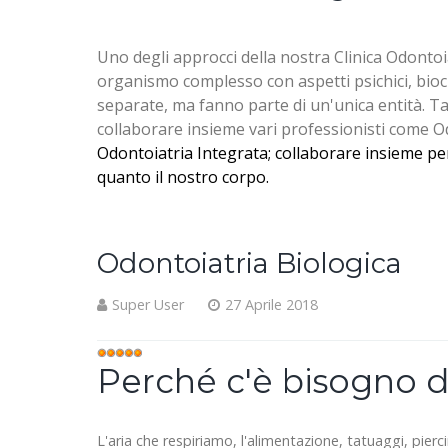
Uno degli approcci della nostra Clinica Odontoi
organismo complesso con aspetti psichici, bioch
separate, ma fanno parte di un'unica entità. Ta
collaborare insieme vari professionisti come Odon
Odontoiatria Integrata; collaborare insieme per i
quanto il nostro corpo.
Odontoiatria Biologica
Super User
27 Aprile 2018
Valutazione
Perché c'è bisogno d
attuale:
5
/
5
L'aria che respiriamo, l'alimentazione, tatuaggi, pierc