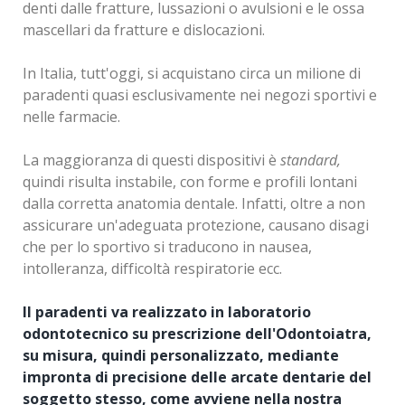
La panoramica dentale è un elemento di valutazione
denti dalle fratture, lussazioni o avulsioni e le ossa
software grafici, e senza toccare i denti del paziente,
essenziale, viene eseguita per uno
studio globale
mascellari da fratture e dislocazioni.
dei risultati estetici che i trattamenti determineranno
dei denti e delle ossa
, ove questi si inseriscono
sui denti paziente e la loro correlazione con i tessuti
(osso mandibolare e mascellare). È possibile valutare
In Italia, tutt'oggi, si acquistano circa un milione di
molli e con l'estetica del viso.
anche le articolazioni temporo-mandibolari, ovvero
paradenti quasi esclusivamente nei negozi sportivi e
quelle articolazioni che consentono alla bocca di
nelle farmacie.
aprirsi e di chiudersi.
La maggioranza di questi dispositivi è
standard,
Tra le valutazioni principali si ricordano:
quindi risulta instabile, con forme e profili lontani
dalla corretta anatomia dentale. Infatti, oltre a non
la cariosità diffusa
assicurare un'adeguata protezione, causano disagi
la valutazione dei denti del giudizio pre-estrazione
che per lo sportivo si traducono in nausea,
la valutazione di denti inclusi (non fuoriusciti)
intolleranza, difficoltà respiratorie ecc.
l’allineamento delle arcate
la valutazione dell’osso prima di effettuare impianti
Il paradenti va realizzato in laboratorio
la ricerca di granulomi o di cisti ossee
odontotecnico su prescrizione dell'Odontoiatra,
su misura, quindi personalizzato, mediante
TAC cone Beam 3D
impronta di precisione delle arcate dentarie del
soggetto stesso, come avviene nella nostra