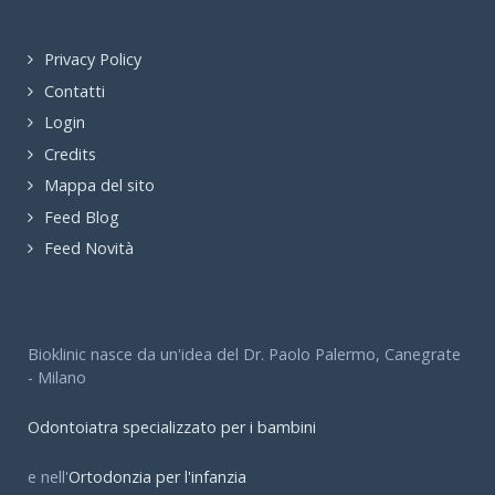
inviata al computer e l’esame è terminato
.
Privacy Policy
Quali sono i vantaggi?
Contatti
radiazioni minime
Login
procedure semplici
Credits
risultati immediati
Mappa del sito
archiviazione degli esami
Feed Blog
rispetto dell'ambiente
Feed Novità
Diagnosi con Telecamera Intraorale
Bioklinic nasce da un'idea del Dr. Paolo Palermo, Canegrate
- Milano
Per diagnosi con telecamere intraorali si intende,
oltre a un accurato controllo del cavo orale
Odontoiatra specializzato per i bambini
effettuato a "occhio nudo" e effettuando eventuali
esami complementari (opt, tac, rx endorali etc.),
e nell'
Ortodonzia per l'infanzia
vengono rilevate delle fotografie all'interno della