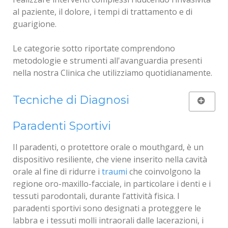
al paziente, il dolore, i tempi di trattamento e di
guarigione.
Le categorie sotto riportate comprendono
metodologie e strumenti all'avanguardia presenti
nella nostra Clinica che utilizziamo quotidianamente.
Ortopantomografia Digitale
Tecniche di Diagnosi
L’ortopantomografia è lo studio delle arcate dentarie
Sistemi di Ingrandimento
Paradenti Sportivi
superiori ed inferiori e si effettua con
un’apparecchiatura digitale e all'avanguardia
Il paradenti, o protettore orale o mouthgard, è un
Diagnostica per Immagini
chiamata “ortopantomografo”. Il paziente si
dispositivo resiliente, che viene inserito nella cavità
posiziona in piedi con il viso tra il dispositivo di
orale al fine di ridurre i
traumi
che coinvolgono la
Tecniche di Simulazione Virtuale dei
emissione raggi e il piano sensibile. Il dispositivo
regione oro-maxillo-facciale, in particolare i denti e i
Trattamenti
percorre una rotazione di pochi secondi attorno al
tessuti parodontali, durante l’attività fisica. I
viso del paziente, che deve rimanere immobile.
paradenti sportivi sono designati a proteggere le
Si tratta di tecniche visuali in grado di offrire una
labbra e i tessuti molli intraorali dalle lacerazioni, i
simulazione in maniera virtuale, con l'ausilio di