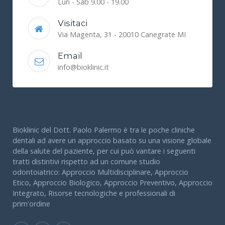
Lun - Sab 9.00 - 19.00
v
nella riabilitazione impianto-protesica
,
sia nella
Visitaci
pianificazione pre-chirurgia con studio dell'eventuale
Via Magenta, 31 - 20010 Canegrate MI
malattia parodontale associata, sia
post-chirurgica con
valutazione del rialzo osseo se effettuato, delle eventuali
Email
complicanze o del malposizionamento impiantare
info@bioklinic.it
v
nella patologia sinusale, con preciso riscontro dei dettagli
anatomici
v
per la valutazione delle
articolazioni temporo-mandibolari
Bioklinic del Dott. Paolo Palermo è tra le poche cliniche
’
(ATM),
dell
anatomia o della patologia specie osteo-artritica
dentali ad avere un approccio basato su una visione globale
della salute del paziente, per cui può vantare i seguenti
v
valutazione del massiccio facciale,
per
la palatoschisi con
tratti distintivi rispetto ad un comune studio
pianificazione e verifica del trattamento chirurgico
odontoiatrico: Approccio Multidisciplinare, Approccio
Etico, Approccio Biologico, Approccio Preventivo, Approccio
v
c
onsente
di individuare alterazioni ossee di tipo flogistico
Integrato, Risorse tecnologiche e professionali di
(osteomielite), neoplastico o traumatico (comprese le
prim'ordine
fratture dentali).