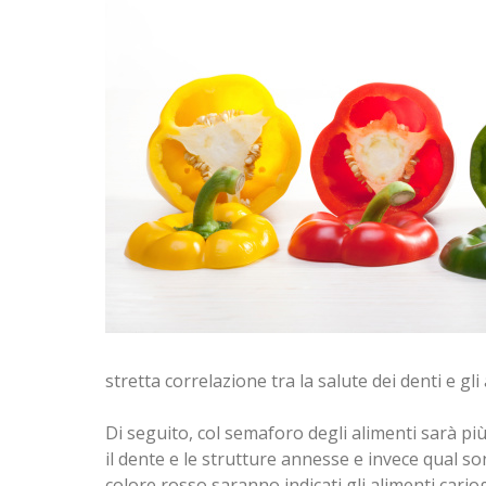
Valutazione
attuale:
5
/
5
stretta correlazione tra la salute dei denti e gl
Di seguito, col semaforo degli alimenti sarà più
il dente e le strutture annesse e invece qual 
colore rosso saranno indicati gli alimenti car