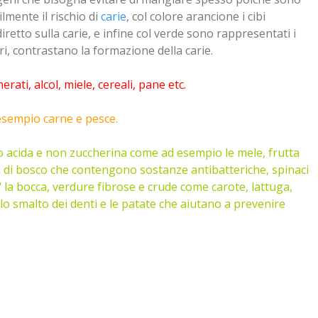
mente il rischio di
carie
, col colore arancione i cibi
iretto sulla carie, e infine col verde sono rappresentati i
ltri, contrastano la formazione della carie.
erati, alcol, miele, cereali, pane etc.
 esempio carne e pesce.
po acida e non zuccherina come ad esempio le mele, frutta
tti di bosco che contengono sostanze antibatteriche, spinaci
" la bocca, verdure fibrose e crude come carote, lattuga,
no lo smalto dei denti e le patate che aiutano a prevenire