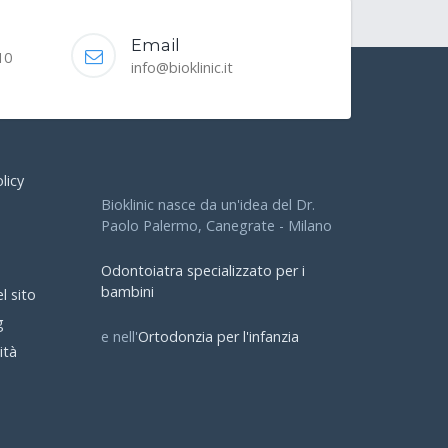
Email
10
info@bioklinic.it
licy
Bioklinic nasce da un'idea del Dr.
Paolo Palermo, Canegrate - Milano
Odontoiatra specializzato per i
bambini
l sito
g
e nell'
Ortodonzia per l'infanzia
ità