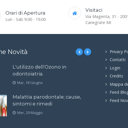
Visitaci
Orari di Apertura
Via Magenta, 31 - 200
Lun - Sab 9.00 - 19.00
Canegrate MI
me Novità
Privacy Po
Contatti
L'utilizzo dell'Ozono in
Login
odontoiatria.
Credits
Mar, 18 Giugno
Mappa de
Feed Blo
Malattia parodontale; cause,
Feed Nov
sintomi e rimedi
Mer, 29 Maggio