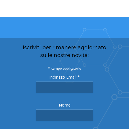
Iscriviti per rimanere aggiornato
sulle nostre novità:
*
campo obbligatorio
Indirizzo Email
*
Nome