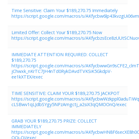
Time Sensitive: Claim Your $189,270.75 Immediately
https://script.google.com/macros/s/AKfycbw6lp43kvzgUi
Limited Offer: Collect Your $189,270.75 Now
https://script.google.com/macros/s/AKfycbzsEce8zUUtS
IMMEDIATE ATTENTION REQUIRED: COLLECT
$189,270.75
https://script.google.com/macros/s/AKfycbwwGn9sCFE2_clm
jChwxk_nKrTC7JH4nTd0RykDAvdTVKSiK5GkdpV-
ee1kXTEX/exec
TIME SENSITIVE: CLAIM YOUR $189,270.75 JACKPOT
https://script.google.com/macros/s/AKfycbwWzkppl0aduTiWq
cLSBwv1qLJdbSYgy5NPzAmgctj_a2siX3qQMOOnQ/exec
GRAB YOUR $189,270.75 PRIZE: COLLECT
IMMEDIATELY
https://script.google.com/macros/s/AKfycbwHN8F6secXE
OQi-QI/exec