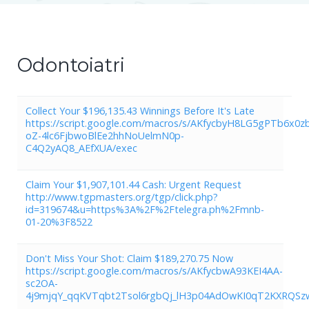
Odontoiatri
Collect Your $196,135.43 Winnings Before It's Late
https://script.google.com/macros/s/AKfycbyH8LG5gPTb6x0z
oZ-4lc6FjbwoBlEe2hhNoUelmN0p-
C4Q2yAQ8_AEfXUA/exec
Claim Your $1,907,101.44 Cash: Urgent Request
http://www.tgpmasters.org/tgp/click.php?
id=319674&u=https%3A%2F%2Ftelegra.ph%2Fmnb-
01-20%3F8522
Don't Miss Your Shot: Claim $189,270.75 Now
https://script.google.com/macros/s/AKfycbwA93KEI4AA-
sc2OA-
4j9mjqY_qqKVTqbt2Tsol6rgbQj_lH3p04AdOwKI0qT2KXRQSz