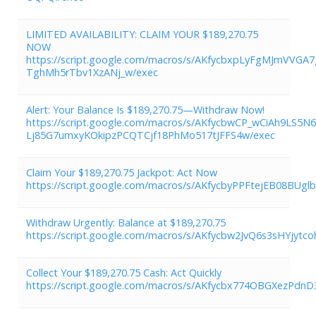
LIMITED AVAILABILITY: CLAIM YOUR $189,270.75
NOW
https://script.google.com/macros/s/AKfycbxpLyFgMJmVVGA
TghMh5rTbv1XzANj_w/exec
Alert: Your Balance Is $189,270.75—Withdraw Now!
https://script.google.com/macros/s/AKfycbwCP_wCiAh9LS5N
Lj85G7umxyKOkipzPCQTCjf18PhMo517tJFFS4w/exec
Claim Your $189,270.75 Jackpot: Act Now
https://script.google.com/macros/s/AKfycbyPPFtejEB08B
Withdraw Urgently: Balance at $189,270.75
https://script.google.com/macros/s/AKfycbw2JvQ6s3sHYjyt
Collect Your $189,270.75 Cash: Act Quickly
https://script.google.com/macros/s/AKfycbx774OBGXezP