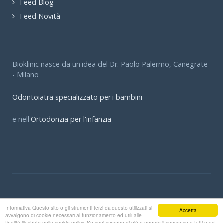
Feed Blog
Feed Novità
Bioklinic nasce da un'idea del Dr. Paolo Palermo, Canegrate
- Milano
Odontoiatra specializzato per i bambini
e nell'
Ortodonzia per l'infanzia
© Bioklinic - Dott. Paolo Palermo Dott.ssa Elena Palermo
Informativa Questo sito o gli strumenti terzi da questo utilizzati si
Accetta
Bioklinic.it
avvalgono di cookie necessari al funzionamento ed utili alle
finalità illustrate nella cookie policy. Se vuoi saperne di più o negare il consenso a tutti o ad