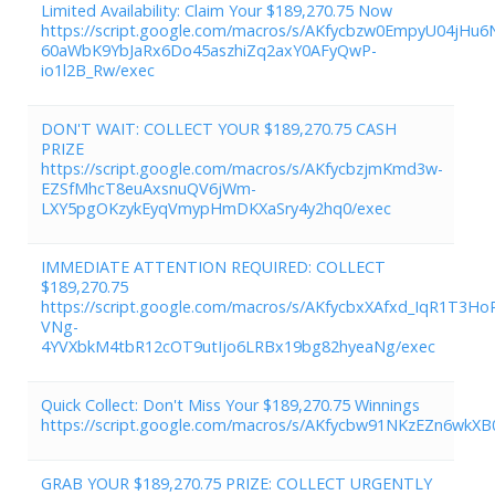
Limited Availability: Claim Your $189,270.75 Now
https://script.google.com/macros/s/AKfycbzw0EmpyU04jHu
60aWbK9YbJaRx6Do45aszhiZq2axY0AFyQwP-
io1l2B_Rw/exec
DON'T WAIT: COLLECT YOUR $189,270.75 CASH
PRIZE
https://script.google.com/macros/s/AKfycbzjmKmd3w-
EZSfMhcT8euAxsnuQV6jWm-
LXY5pgOKzykEyqVmypHmDKXaSry4y2hq0/exec
IMMEDIATE ATTENTION REQUIRED: COLLECT
$189,270.75
https://script.google.com/macros/s/AKfycbxXAfxd_IqR1T3
VNg-
4YVXbkM4tbR12cOT9utIjo6LRBx19bg82hyeaNg/exec
Quick Collect: Don't Miss Your $189,270.75 Winnings
https://script.google.com/macros/s/AKfycbw91NKzEZn6wkX
GRAB YOUR $189,270.75 PRIZE: COLLECT URGENTLY