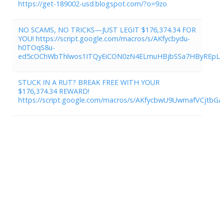
https://get-189002-usd.blogspot.com/?o=9zo
NO SCAMS, NO TRICKS—JUST LEGIT $176,374.34 FOR
YOU! https://script.google.com/macros/s/AKfycbydu-
h0TOqS8u-
ed5cOChWbThlwos1ITQyEiCON0zN4ELmuHBjbSSa7HByREpL5
STUCK IN A RUT? BREAK FREE WITH YOUR
$176,374.34 REWARD!
https://script.google.com/macros/s/AKfycbwU9UwmafVC