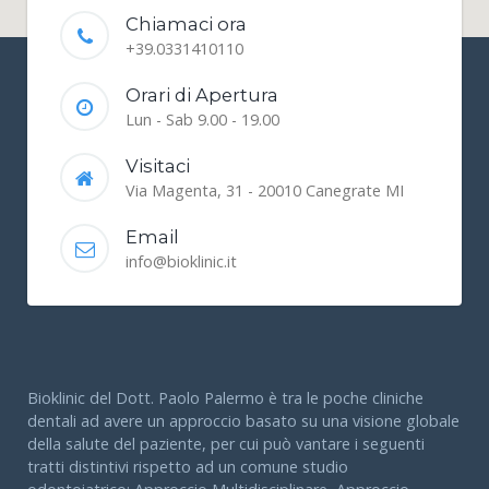
Chiamaci ora
+39.0331410110
Orari di Apertura
Lun - Sab 9.00 - 19.00
Visitaci
Via Magenta, 31 - 20010 Canegrate MI
Email
info@bioklinic.it
Bioklinic del Dott. Paolo Palermo è tra le poche cliniche
dentali ad avere un approccio basato su una visione globale
della salute del paziente, per cui può vantare i seguenti
tratti distintivi rispetto ad un comune studio