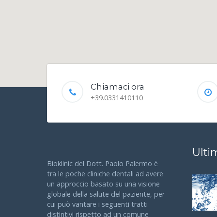
Chiamaci ora
+39.0331410110
Ulti
Bioklinic del Dott. Paolo Palermo è
tra le poche cliniche dentali ad avere
un approccio basato su una visione
globale della salute del paziente, per
cui può vantare i seguenti tratti
distintivi rispetto ad un comune