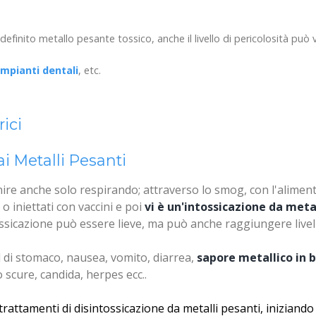
efinito metallo pesante tossico, anche il livello di pericolosità può v
impianti dentali
, etc.
rici
ai Metalli Pesanti
nire anche solo respirando; attraverso lo smog, con l'alimen
o iniettati con vaccini e poi
vi è un'intossicazione da meta
ossicazione può essere lieve, ma può anche raggiungere livel
 di stomaco, nausea, vomito, diarrea,
sapore metallico in 
scure, candida, herpes ecc..
rattamenti di disintossicazione da metalli pesanti, iniziando