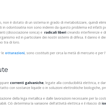
, non è dotato di un sistema in grado di metabolizzare, quindi elimin
ati in odontoiatria non sono indenni da questo problema ed infatti 
esanti (dissociazione ionica) e
radicali liberi
creando interferenze e di
ganismo ed in particolare dei nostri sistemi di difesa. Il danno è die
 tra di loro.
r le
otturazioni
, sono costituiti per circa la metà di mercurio e per l
ute
luppare
correnti galvaniche
, legate alla conducibilità elettrica, e da
to con sostanze liquide o in soluzioni elettrolitiche biologiche, pro
azione della lega metallica e dalle lavorazioni necessarie per la cost
i. Ciò determina la variaione dell'attività elettrica e il rilascio di
io