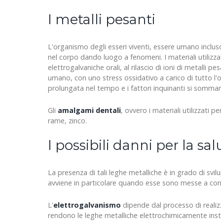
I metalli pesanti
L'organismo degli esseri viventi, essere umano incluso
nel corpo dando luogo a fenomeni. I materiali utilizz
elettrogalvaniche orali, al rilascio di ioni di metalli p
umano, con uno stress ossidativo a carico di tutto l'or
prolungata nel tempo e i fattori inquinanti si sommano
Gli
amalgami dentali
, ovvero i materiali utilizzati pe
rame, zinco.
I possibili danni per la sal
La presenza di tali leghe metalliche è in grado di svi
avviene in particolare quando esse sono messe a contat
L'
elettrogalvanismo
dipende dal processo di realizz
rendono le leghe metalliche elettrochimicamente instabil