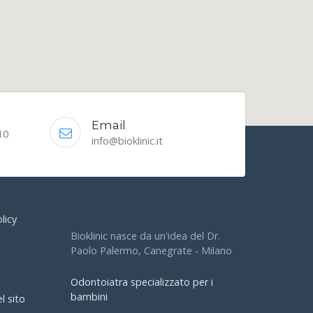
Email
10
info@bioklinic.it
licy
Bioklinic nasce da un'idea del Dr.
Paolo Palermo, Canegrate - Milano
Odontoiatra specializzato per i
bambini
l sito