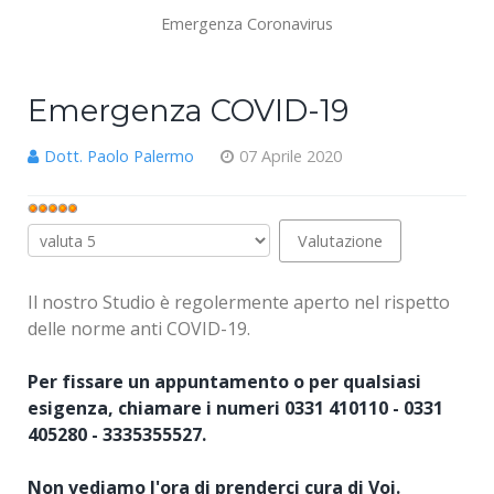
Emergenza Coronavirus
Emergenza COVID-19
Dott. Paolo Palermo
07 Aprile 2020
Valutazione
attuale:
Valuta
5
/
5
Il nostro Studio è regolermente aperto nel rispetto
delle norme anti COVID-19.
Per fissare un appuntamento o per qualsiasi
esigenza, chiamare i numeri 0331 410110 - 0331
405280 - 3335355527.
Non vediamo l'ora di prenderci cura di Voi.