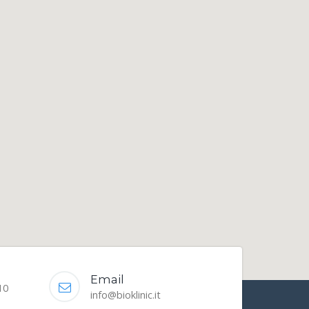
Email
10
info@bioklinic.it