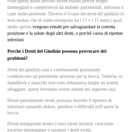
volte questi ultimi devono essere estratti perchè troppo
danneggiati o compromessi da malattie parodontali, infezioni o
carie molto profonde. Diverso è il caso dei denti del giudizio (o
terzi molari, che di solito erompono tra i 17 e i 21 anni) i quali
molto spesso
vengono estratti per salvaguardare la corretta
posizione e la salute degli altri denti, o perchè causa di ripetute
infezioni
.
Perchè i Denti del Giudizio possono provocare dei
problemi?
Denti del giudizio sani e correttamente posizionati
costituiscono un patrimonio prezioso per la bocca. Tuttavia, se
mandibola e mascella non sono abbastanza larghe da poterli
alloggiare, questi dovranno essere estratti nei seguenti casi:
l
Denti parzialmente erotti; possono favorire il ripetersi di
infezioni causando dolore, gonfiore e difficoltà nell’aprire la
bocca.
l
Denti intrappolati dentro l’osso (denti inclusi); crescendo
possono danneggiare o spostare i denti vicini.